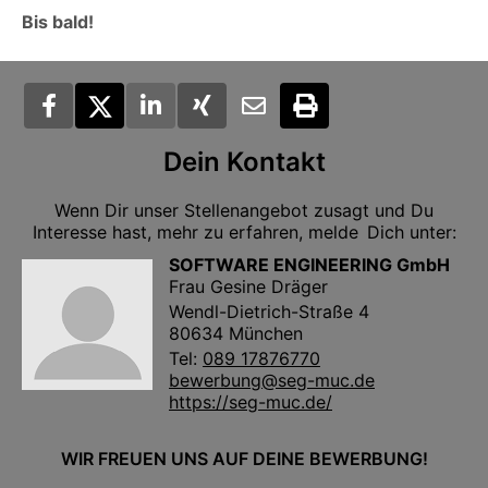
Bis bald!
Dein Kontakt
Wenn Dir unser Stellenangebot zusagt und Du
Interesse hast, mehr zu erfahren, melde Dich unter:
SOFTWARE ENGINEERING GmbH
Frau Gesine Dräger
Wendl-Dietrich-Straße 4
80634 München
Tel:
089 17876770
bewerbung@seg-muc.de
https://seg-muc.de/
WIR FREUEN UNS AUF DEINE BEWERBUNG!